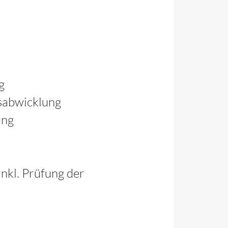
g
sabwicklung
ung
nkl. Prüfung der