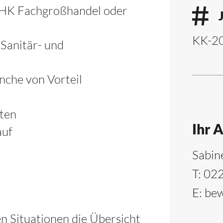
SHK Fachgroßhandel oder
KK-2
 Sanitär- und
nche von Vorteil
eten
Ihr 
auf
Sabin
T:
022
E:
bew
en Situationen die Übersicht